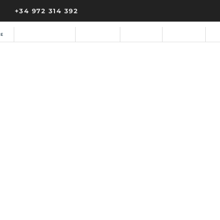
+34 972 314 392
ME
ALLOTJAMENTS
LA FINCA
SERVEIS
GALERIA
B